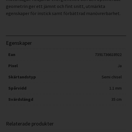
geometrin ger ett jämnt och fint snitt, utmärkta
egenskaper för instick samt förbättrad manövrerbarhet.
Egenskaper
Ean
7391736618922
Pixel
Ja
Skärtandstyp
Semi chisel
Spårvidd
1.1 mm
Svärdslängd
35 cm
Relaterade produkter