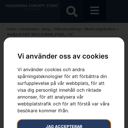
Hem
»
Sortiment
»
Skog
»
Skärutrustning
»
Motorsågskedjor
»
Kedja X-CUT SP21G MINI, PIXEL, 14″
Vi använder oss av cookies
Vi använder cookies och andra
spårningsteknologier för att förbättra din
surfupplevelse på vår webbplats, för att
visa dig personligt innehåll och riktade
annonser, för att analysera vår
webbplatstrafik och för att förstå var våra
besökare kommer ifrån.
JAG ACCEPTERAR