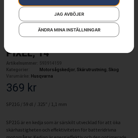
JAG AVBÖJER
ÄNDRA MINA INSTÄLLNINGAR
Kedja X-CUT SP21G MINI,
PIXEL, 14″
Artikelnummer:
593914159
Kategorier:
Motorsågskedjor
,
Skärutrustning
,
Skog
Varumärke:
Husqvarna
369
kr
SP21G / 59 dl / .325″ / 1,1 mm
SP21G är en kedja som är särskilt utvecklad för att öka
skärhastigheten och effektiviteten för batteridrivna
motorsågar. Kedjan är energieffektiv och den optimerade