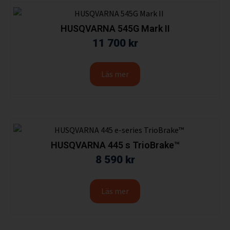
HUSQVARNA 545G Mark II
11 700
kr
Läs mer
HUSQVARNA 445 s TrioBrake™
8 590
kr
Läs mer