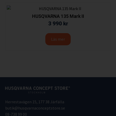
HUSQVARNA 135 Mark II
3 990
kr
Läs mer
Herrestavägen 15, 177 38 Järfälla
butik@husqvarnaconceptstore.se
08-738 99 00