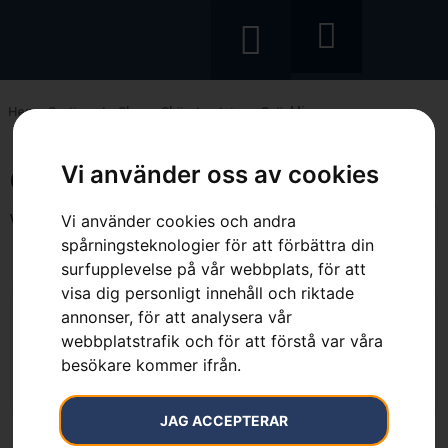
Hem
»
Sortiment
»
Skog
»
Skärutrustning
»
Gräsklingor
Gräsklingor
Vi använder oss av cookies
Visar alla 11 resultat
Vi använder cookies och andra
spårningsteknologier för att förbättra din
surfupplevelse på vår webbplats, för att
visa dig personligt innehåll och riktade
annonser, för att analysera vår
Gräsklinga 3-tandad
Gräsklinga 3-tandad
webbplatstrafik och för att förstå var våra
489
kr
369
kr
besökare kommer ifrån.
Läs mer
Läs mer
JAG ACCEPTERAR