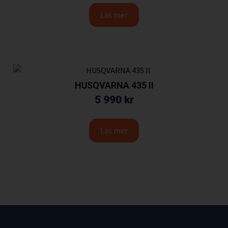
Läs mer
HUSQVARNA 435 II
5 990
kr
Läs mer