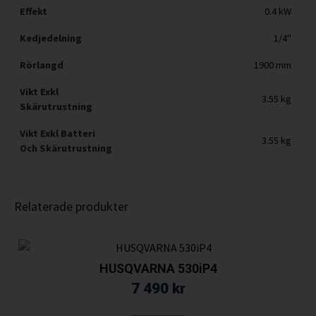
Effekt
0.4 kW
Kedjedelning
1/4"
Rörlangd
1900 mm
Vikt Exkl
3.55 kg
Skärutrustning
Vikt Exkl Batteri
3.55 kg
Och Skärutrustning
Relaterade produkter
HUSQVARNA 530iP4
7 490
kr