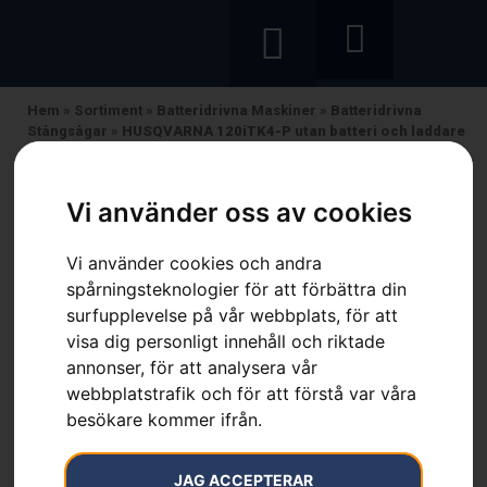
Hem
»
Sortiment
»
Batteridrivna Maskiner
»
Batteridrivna
Stångsågar
»
HUSQVARNA 120iTK4-P utan batteri och laddare
Vi använder oss av cookies
Vi använder cookies och andra
HUSQVARNA 120iTK4-P
spårningsteknologier för att förbättra din
utan batteri och laddare
surfupplevelse på vår webbplats, för att
visa dig personligt innehåll och riktade
Artikelnummer:
970515901
annonser, för att analysera vår
Kategorier:
Batteridrivna Maskiner
,
Batteridrivna
webbplatstrafik och för att förstå var våra
Stångsågar
,
Skog
,
Trädgård
besökare kommer ifrån.
Varumärke:
Husqvarna
2 990
kr
JAG ACCEPTERAR