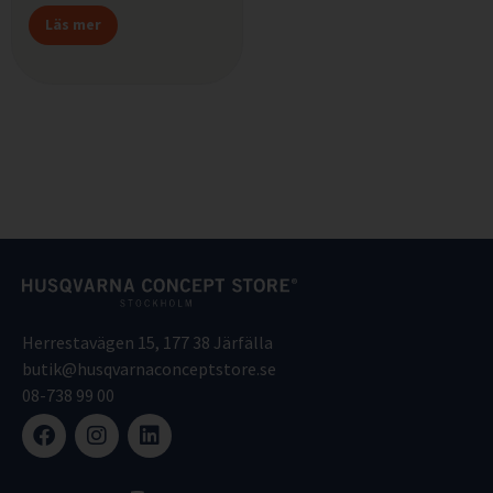
Läs mer
Herrestavägen 15, 177 38 Järfälla
butik@husqvarnaconceptstore.se
08-738 99 00