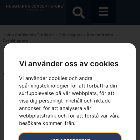
Hem
»
Sortiment
»
Trädgård
»
Gräsklippare
»
Bensindrivna
Gräsklippare
Bensindrivna Gräsklippare
Vi använder oss av cookies
Visar alla 11 resultat
Vi använder cookies och andra
spårningsteknologier för att förbättra din
surfupplevelse på vår webbplats, för att
visa dig personligt innehåll och riktade
annonser, för att analysera vår
webbplatstrafik och för att förstå var våra
besökare kommer ifrån.