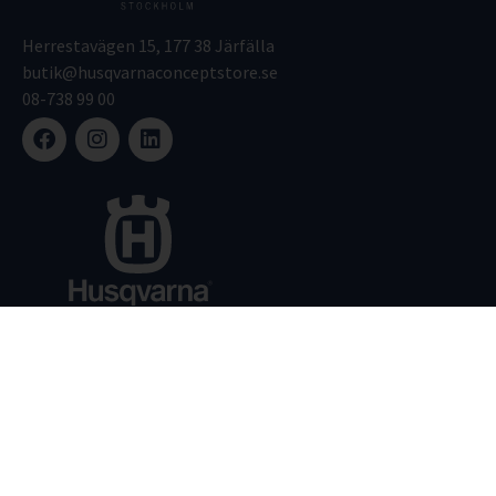
Herrestavägen 15, 177 38 Järfälla
butik@husqvarnaconceptstore.se
08-738 99 00
Sortiment
Service
Kontakt