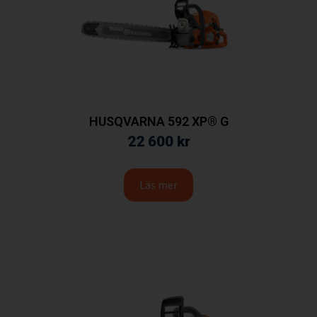
HUSQVARNA 592 XP® G
22 600
kr
Läs mer