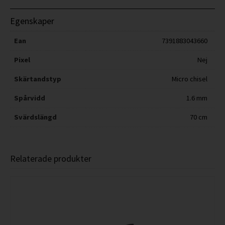
Egenskaper
Ean
7391883043660
Pixel
Nej
Skärtandstyp
Micro chisel
Spårvidd
1.6 mm
Svärdslängd
70 cm
Relaterade produkter