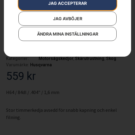
JAG ACCEPTERAR
JAG AVBÖJER
ÄNDRA MINA INSTÄLLNINGAR
Kedja H64, 28″
Artikelnummer:
501843184
Kategorier:
Motorsågskedjor
,
Skärutrustning
,
Skog
Varumärke:
Husqvarna
559
kr
H64 / 84dl / .404″ / 1,6 mm
Stor timmerkedja avsedd för snabb kapning och enkel
filning.