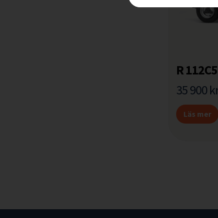
R 112C5
35 900
k
Läs mer