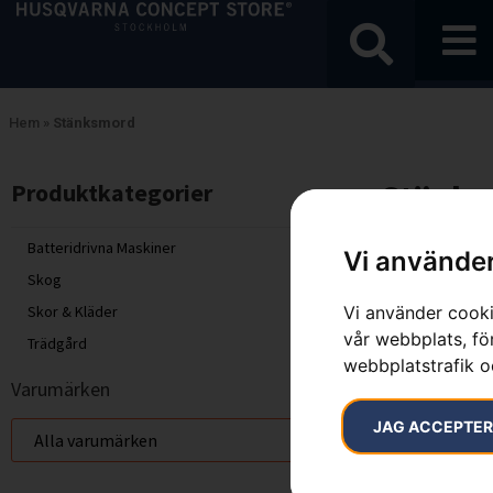
Hem
»
Stänksmord
Stänk
Produktkategorier​
Endast ett sök
Batteridrivna Maskiner
Vi använder
Skog
Vi använder cooki
Skor & Kläder
vår webbplats, för
Trädgård
webbplatstrafik o
Varumärken
JAG ACCEPTE