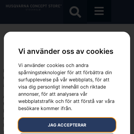
Köp dina trädgårdsprodukter
Vi använder oss av cookies
på distans
Vi använder cookies och andra
Har du svårt för att lämna hemmet för att handla
spårningsteknologier för att förbättra din
trädgårdsprodukter? Nu börjar vi på Husqvarna Concept Store
surfupplevelse på vår webbplats, för att
att ta beställningar över telefon eller e-post.
visa dig personligt innehåll och riktade
annonser, för att analysera vår
Anledningarna till att vilja handla trädgårdsprodukter över
webbplatstrafik och för att förstå var våra
telefon eller e-post kan vara flera. Kanske har du tidsbrist och
besökare kommer ifrån.
hinner inte åka in till affären, eller så är du så pass säker på vad
du vill ha att du bara vill hämta upp den. Du kan också vara så
lite säker och vilja diskutera det lite lätt med någon
JAG ACCEPTERAR
kvalificerad innan du bestämmer dig. Oavsett anledningarna