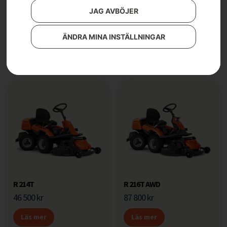
JAG AVBÖJER
R 112C
R 112C5
41 500
kr
35 900
kr
ÄNDRA MINA INSTÄLLNINGAR
Läs mer
Läs mer
R 214T
R 216T AWD
46 500
kr
87 800
kr
Läs mer
Läs mer