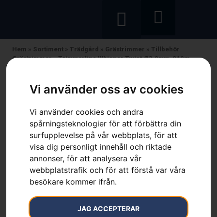
Hem
»
Sortiment
»
Trädgård
»
Grästrimmer
»
Tillbehör
Grästrimmer
»
Trimmerlina Whisper Twist Ø3,0mm, 210m
Vi använder oss av cookies
Vi använder cookies och andra
Trimmerlina Whisper Twist
spårningsteknologier för att förbättra din
surfupplevelse på vår webbplats, för att
Ø3,0mm, 210m
visa dig personligt innehåll och riktade
annonser, för att analysera vår
Artikelnummer:
597669142
webbplatstrafik och för att förstå var våra
Kategorier:
Grästrimmer
,
Tillbehör Grästrimmer
,
Trädgård
,
Trimmertråd
,
Trimmertråd
besökare kommer ifrån.
Varumärke:
Husqvarna
999
kr
JAG ACCEPTERAR