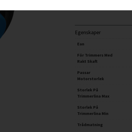
stängas av eller hakas ur se
Egenskaper
Ean
För Trimmers Med
Rakt Skaft
Passar
Motorstorlek
Storlek På
Trimmerlina Max
Storlek På
Trimmerlina Min
Trådmatning