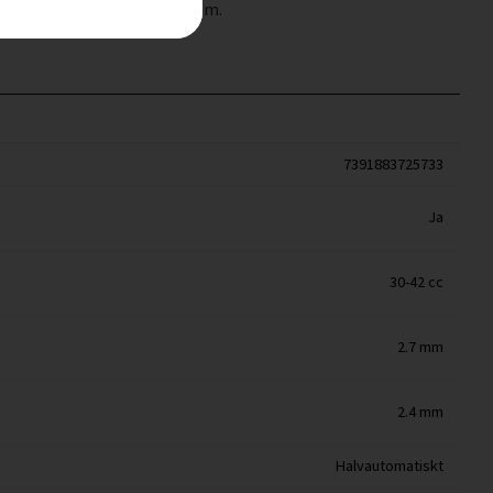
len när tråden ska matas fram.
7391883725733
Ja
30-42 cc
2.7 mm
2.4 mm
Halvautomatiskt