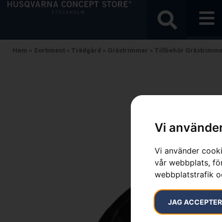
Hem
»
Sortiment
»
Trädgård
»
Grästrimmer
»
Tillbehör Grästrimm
Vi använder
Vi använder cooki
vår webbplats, för
webbplatstrafik o
JAG ACCEPTE