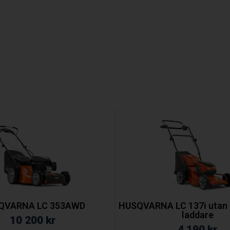
QVARNA LC 353AWD
HUSQVARNA LC 137i utan b
laddare
10 200
kr
4 190
kr