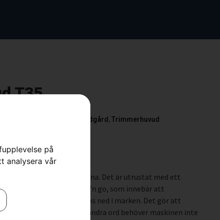
d T35
,
Tillbehör Grästrimmer
,
Trädgård
,
Trimmerhuvud
rfupplevelse på
tt analysera vår
sivt framtaget av Husqvarna. Det är utrustat med ett
gssystem, även kallat Tap’n go, som innebär att
matiskt när huvudet trycks ned i marken. Det gör att
r när tråden ska matas, med andra ord behöver maskinen inte