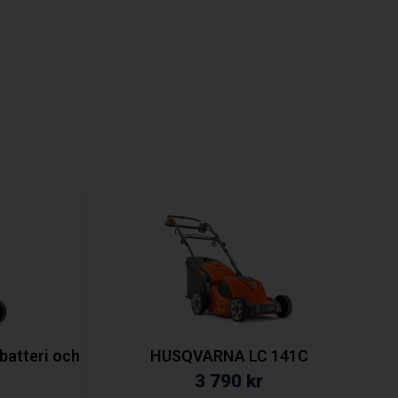
atteri och
HUSQVARNA LC 141C
3 790
kr