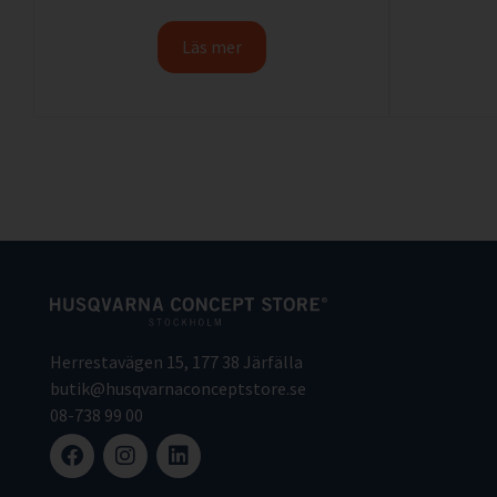
Läs mer
Herrestavägen 15, 177 38 Järfälla
butik@husqvarnaconceptstore.se
08-738 99 00