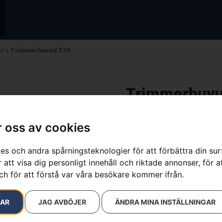
er
»
Trimmerhuvud T35
Trimmerhuvu
Artikelnummer:
578446401
Kategorier:
Grästrimmer
 oss av cookies
Varumärke:
Husqvarna
359
kr
es och andra spårningsteknologier för att förbättra din su
 att visa dig personligt innehåll och riktade annonser, för a
ch för att förstå var våra besökare kommer ifrån.
Trimmerhuvudet T35 är exklu
halvautomatiskt trådmatnin
trimmertråden matas ut auto
RAR
JAG AVBÖJER
ÄNDRA MINA INSTÄLLNINGAR
användaren alltid själv sty