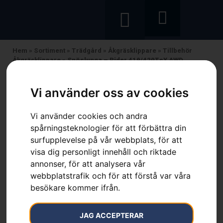
Hem
»
Sortiment
»
Trädgård
»
Åkgräsklippare
»
Tillbehör
Åkgräsklippare
»
Snöslunga – Rider 419/420TsX AWD
Vi använder oss av cookies
Vi använder cookies och andra
Snöslunga – Rider
spårningsteknologier för att förbättra din
surfupplevelse på vår webbplats, för att
419/420TsX AWD
visa dig personligt innehåll och riktade
annonser, för att analysera vår
Artikelnummer:
596289301
Kategorier:
Åkgräsklippare
,
Tillbehör Åkgräsklippare
,
webbplatstrafik och för att förstå var våra
Trädgård
besökare kommer ifrån.
Varumärke:
Husqvarna
40 900
kr
JAG ACCEPTERAR