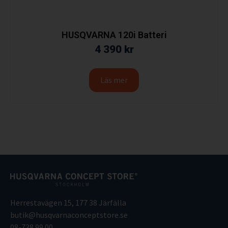
HUSQVARNA 120i Batteri
4 390
kr
Läs mer
Herrestavägen 15, 177 38 Järfälla
butik@husqvarnaconceptstore.se
08-738 99 00