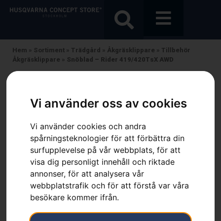
Hem
»
Sortiment
»
Trädgård
»
Åkgräsklippare
»
Tillbehör
Åkgräsklippare
»
Snöblad – Rider 419/420TsX AWD
Vi använder oss av cookies
Vi använder cookies och andra
spårningsteknologier för att förbättra din
surfupplevelse på vår webbplats, för att
visa dig personligt innehåll och riktade
annonser, för att analysera vår
webbplatstrafik och för att förstå var våra
besökare kommer ifrån.