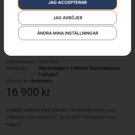
JAG ACCEPTERAR
JAG AVBÖJER
ÄNDRA MINA INSTÄLLNINGAR
Snöblad – Rider
419/420TsX AWD
Artikelnummer:
596290001
Kategorier:
Åkgräsklippare
,
Tillbehör Åkgräsklippare
,
Trädgård
Varumärke:
Husqvarna
16 900
kr
Kraftigt snöblad med stålkant. Gummiskär finns som
tillbehör. Fem vinklar (0°, 15° och 27° till vänster eller
höger).