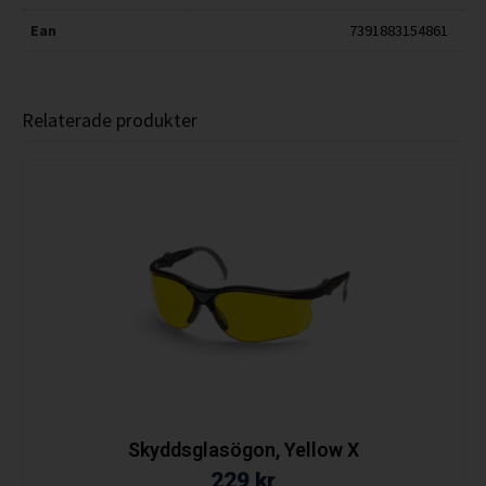
Ean
7391883154861
Relaterade produkter
Skyddsglasögon, Yellow X
229
kr