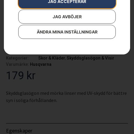
JAG ACCEPTERAR
JAG AVBÖJER
ÄNDRA MINA INSTÄLLNINGAR
Skyddsglasögon, Sun
Artikelnummer:
544963802
Kategorier:
Skor & Kläder
,
Skyddsglasögon & Visir
Varumärke:
Husqvarna
179
kr
Skyddsglasögon med mörka linser med UV-skydd för bättre
syn i soliga förhållanden.
Egenskaper