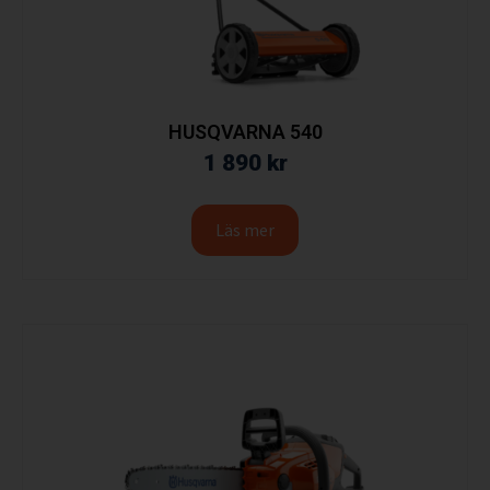
HUSQVARNA 540
1 890
kr
Läs mer