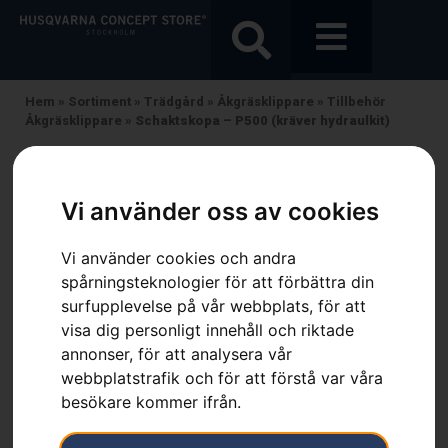
Hem
»
Sortiment
»
Trädgård
»
Åkgräsklippare
»
Tillbehör
Åkgräsklippare
»
Schaktskopa – P500 (kräver hydraulkit)
Vi använder oss av cookies
Vi använder cookies och andra
spårningsteknologier för att förbättra din
surfupplevelse på vår webbplats, för att
visa dig personligt innehåll och riktade
annonser, för att analysera vår
webbplatstrafik och för att förstå var våra
besökare kommer ifrån.