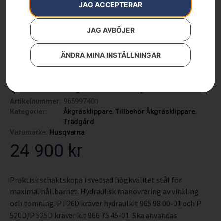
JAG ACCEPTERAR
JAG AVBÖJER
ÄNDRA MINA INSTÄLLNINGAR
Schaktskopa – P500
(kräver hydraulkit)
Artikelnummer:
965997401
Kategorier:
Åkgräsklippare
,
Tillbehör Åkgräsklippare
,
Trädgård
Varumärke:
Husqvarna
24 900
kr
Praktisk schaktskopa i svetsad högkvalitet stål för
maximal hållbarhet. Hydraulisk manövrering av vinkling
och tömning. PT26D kräver hydraulkit 965 98 00-01 och P
520D/P 525D kräver kit 966 75 45-01. Ska användas