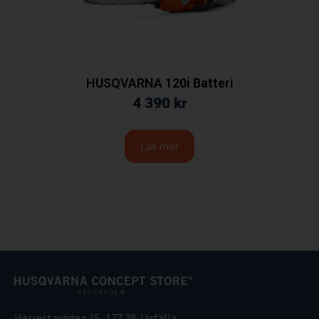
HUSQVARNA 120i Batteri
4 390
kr
Läs mer
Herrestavägen 15, 177 38 Järfälla