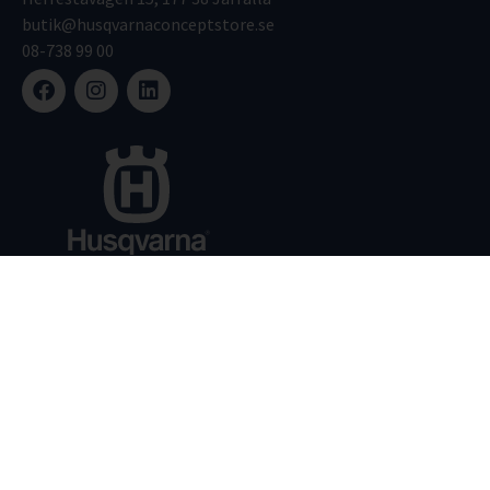
butik@husqvarnaconceptstore.se
08-738 99 00
Sortiment
Service
Kontakt
Integritetspolicy