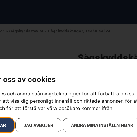
or & Sågskyddsstövlar
»
Sågskyddskängor, Technical 24
Sågskyddskän
Artikelnummer:
Variant_13
Kategorier:
Sågskyddskä
 oss av cookies
Varumärke:
Husqvarna
4 190
kr
es och andra spårningsteknologier för att förbättra din su
 att visa dig personligt innehåll och riktade annonser, för a
ch för att förstå var våra besökare kommer ifrån.
Mycket lätt och bekväm sågs
utformad hälkonstruktion me
Vibram®-sulan ger utmärkt g
RAR
JAG AVBÖJER
ÄNDRA MINA INSTÄLLNINGAR
stötdämpande mellansulan 