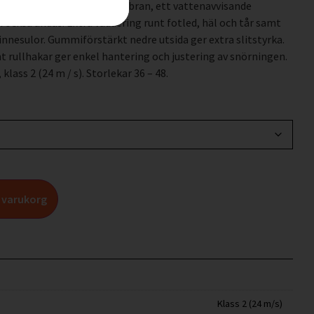
v läder med Sympatex®-membran, ett vattenavvisande
 också andas. Extra vaddering runt fotled, häl och tår samt
 innesulor. Gummiförstärkt nedre utsida ger extra slitstyrka.
 rullhakar ger enkel hantering och justering av snörningen.
klass 2 (24 m / s). Storlekar 36 – 48.
 i varukorg
Klass 2 (24 m/s)