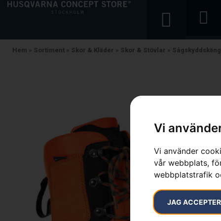
Hem
»
Sortiment
»
Skor & Kläder
»
Skor & Stövlar
»
Sågskyddskäng
Vi använder
Vi använder cooki
vår webbplats, för
webbplatstrafik o
JAG ACCEPTE