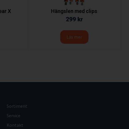
ear X
Hängslen med clips
299
kr
Läs mer
Sortiment
Service
Kontakt