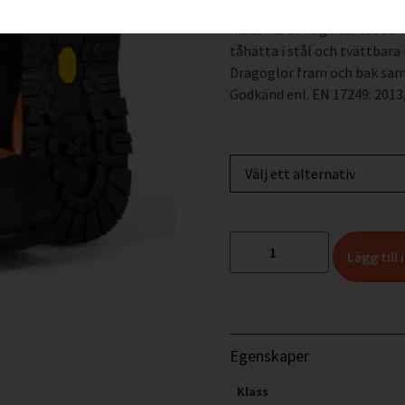
arbetsdagar. Tillverkade a
material av hög kvalitet som
tåhätta i stål och tvättbara
Dragöglor fram och bak samt
Godkänd enl. EN 17249: 2013, 
Lägg till
Egenskaper
Klass