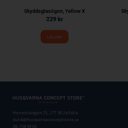
Skyddsglasögon, Yellow X
Sk
229
kr
Läs mer
Herrestavägen 15, 177 38 Järfälla
butik@husqvarnaconceptstore.se
08-738 99 00