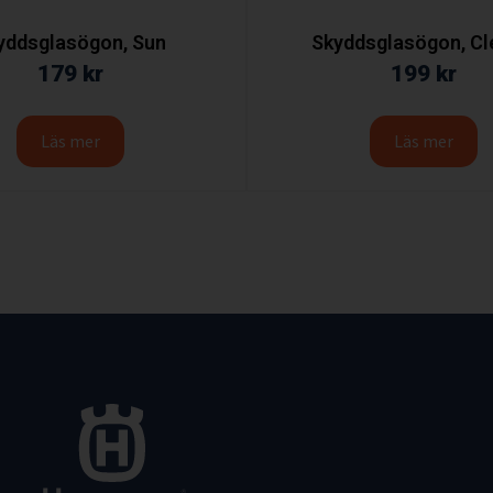
yddsglasögon, Sun
Skyddsglasögon, Cl
179
kr
199
kr
Läs mer
Läs mer