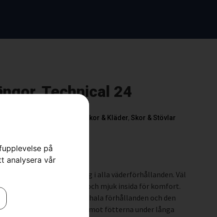
gor, Technical 24
ngor & Sågskyddsstövlar
,
Skor & Kläder
,
Skor & Stövlar
rfupplevelse på
tt analysera vår
kyddskänga för användning i alla väderförhållanden. Väl
d hög och stabil överdel och mjuk insida för komfort.
repp under kalla, våta och hala förhållanden och den
gör kängorna skonsamma mot fötterna under långa