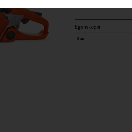
Egenskaper
Ean