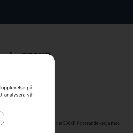
rsåg 550XP
ädgård
rfupplevelse på
tt analysera vår
Ser ut som en riktigt Husqvarna 550XP Roterande kedja med
ch uppåt.