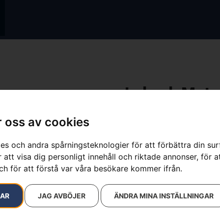
Leksak Moto
Artikelnummer:
599608701
 oss av cookies
Kategorier:
Leksaker
,
Tr
Varumärke:
Husqvarna
469
kr
es och andra spårningsteknologier för att förbättra din su
 att visa dig personligt innehåll och riktade annonser, för a
ch för att förstå var våra besökare kommer ifrån.
Leksak Motorsåg 550XP
RAR
JAG AVBÖJER
ÄNDRA MINA INSTÄLLNINGAR
Leksaksmotorsåg för barn. 
ljud. Passar barn från 3 år o