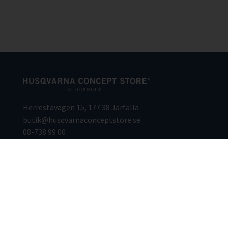
Herrestavägen 15, 177 38 Järfälla
butik@husqvarnaconceptstore.se
08-738 99 00
Copyright © 2026 Husqvarna Concept Store