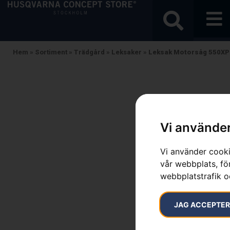
Hem
»
Sortiment
»
Trädgård
»
Leksaker
»
Leksak Motorsåg 550XP
Vi använder
Vi använder cooki
vår webbplats, för
webbplatstrafik o
JAG ACCEPTE