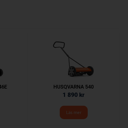
46E
HUSQVARNA 540
1 890
kr
Läs mer