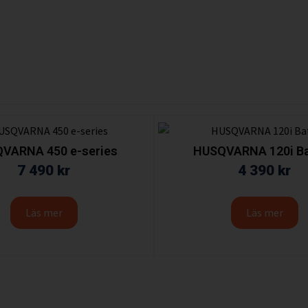
VARNA 450 e-series
HUSQVARNA 120i Ba
7 490
kr
4 390
kr
Läs mer
Läs mer