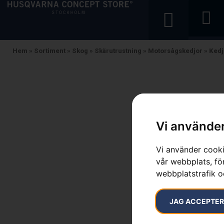
Hem
»
Sortiment
»
Skog
»
Skärutrustning
»
Motorsågskedjor
»
Kedj
Vi använder
Vi använder cooki
vår webbplats, för
webbplatstrafik o
JAG ACCEPTE