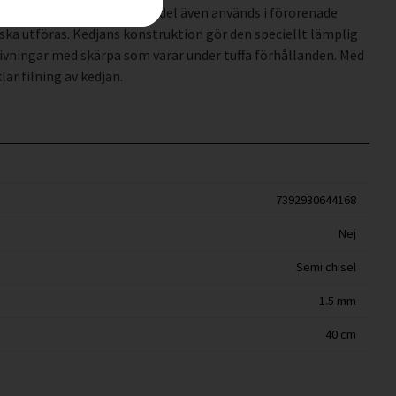
lförlitlig kedja som med fördel även används i förorenade
ska utföras. Kedjans konstruktion gör den speciellt lämplig
ivningar med skärpa som varar under tuffa förhållanden. Med
ar filning av kedjan.
7392930644168
Nej
Semi chisel
1.5 mm
40 cm