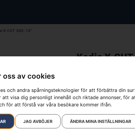
a X-CUT S85, 16″
Kedja X-CUT 
Artikelnummer:
585549160
Kategorier:
Motorsågske
 oss av cookies
Varumärke:
Husqvarna
349
kr
es och andra spårningsteknologier för att förbättra din su
 att visa dig personligt innehåll och riktade annonser, för a
ch för att förstå var våra besökare kommer ifrån.
S85 / 60dl / 3.8″ / 1,5 mm
RAR
JAG AVBÖJER
ÄNDRA MINA INSTÄLLNINGAR
Husqvarna X-CUT S85 är en s
anpassad för fällning och k