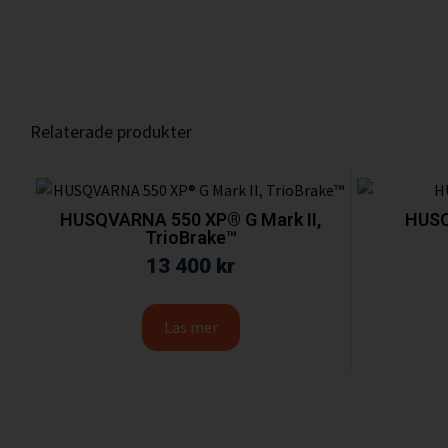
Relaterade produkter
HUSQVARNA 550 XP® G Mark II,
HUSQ
TrioBrake™
13 400
kr
Läs mer