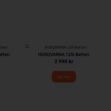
tteri
HUSQVARNA 120i Batteri
2 990
kr
Läs mer