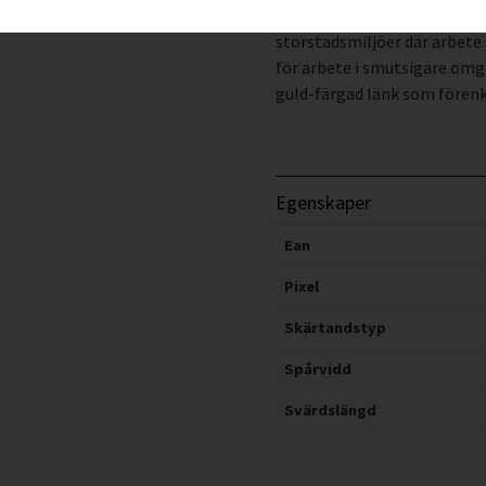
och enkelt underhåll. En til
storstadsmiljöer där arbete 
för arbete i smutsigare omg
guld-färgad länk som förenkl
Egenskaper
Ean
Pixel
Skärtandstyp
Spårvidd
Svärdslängd