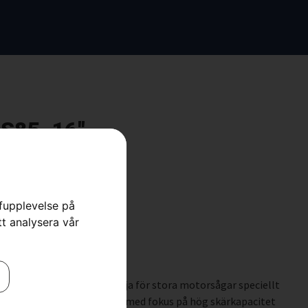
S85, 16″
djor
,
Skärutrustning
,
Skog
rfupplevelse på
tt analysera vår
emi-chisel 3/8″ 1.5 mm kedja för stora motorsågar speciellt
apning. Robust utformning med fokus på hög skärkapacitet