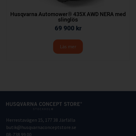
Husqvarna Automower® 435X AWD NERA med
slinglös
69 900
kr
Läs mer
Herrestavägen 15, 177 38 Järfälla
butik@husqvarnaconceptstore.se
08-738 99 00