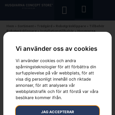
Hem
»
Sortiment
»
Trädgård
»
Robotgräsklippare
»
Tillbehör
Robotgräsklippare
»
Installationstillbehör
»
Husqvarna
Automower® Endurance knivar
Vi använder oss av cookies
Vi använder cookies och andra
spårningsteknologier för att förbättra din
surfupplevelse på vår webbplats, för att
visa dig personligt innehåll och riktade
annonser, för att analysera vår
webbplatstrafik och för att förstå var våra
besökare kommer ifrån.
JAG ACCEPTERAR