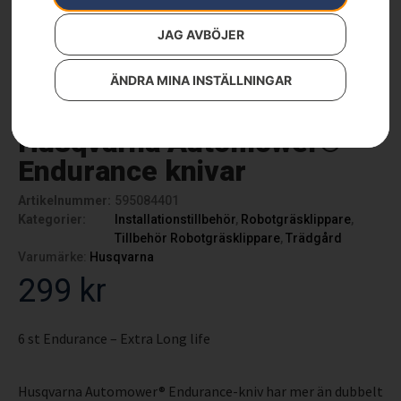
JAG AVBÖJER
ÄNDRA MINA INSTÄLLNINGAR
Husqvarna Automower®
Endurance knivar
Artikelnummer:
595084401
Kategorier:
Installationstillbehör
,
Robotgräsklippare
,
Tillbehör Robotgräsklippare
,
Trädgård
Varumärke:
Husqvarna
299
kr
6 st Endurance – Extra Long life
Husqvarna Automower® Endurance-kniv har mer än dubbelt