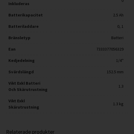
0
Inkluderas
Batterikapacitet
2.5 Ah
Batteriladdare
0
,
1
Bränsletyp
Batteri
Ean
7333377056329
Kedjedelning
1/4"
Svärdslängd
152.5 mm
Vikt Exkl Batteri
1.3
Och Skärutrustning
Vikt Exkl
1.3 kg
Skärutrustning
Relaterade produkter