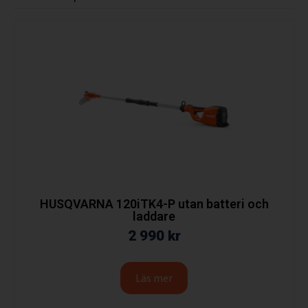
HUSQVARNA 120iTK4-P utan batteri och
laddare
2 990
kr
Läs mer