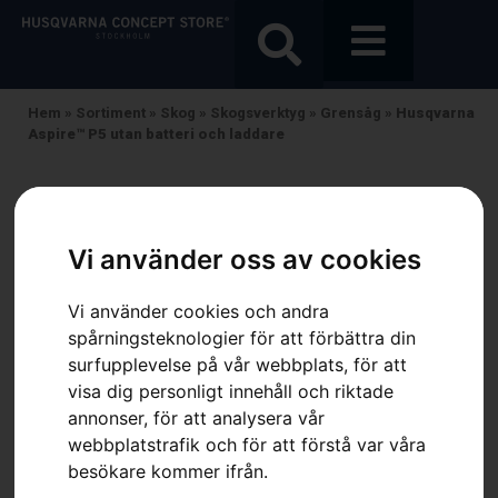
Hem
»
Sortiment
»
Skog
»
Skogsverktyg
»
Grensåg
»
Husqvarna
Aspire™ P5 utan batteri och laddare
Vi använder oss av cookies
Vi använder cookies och andra
spårningsteknologier för att förbättra din
surfupplevelse på vår webbplats, för att
visa dig personligt innehåll och riktade
annonser, för att analysera vår
webbplatstrafik och för att förstå var våra
besökare kommer ifrån.