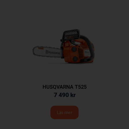
HUSQVARNA T525
7 490
kr
Läs mer