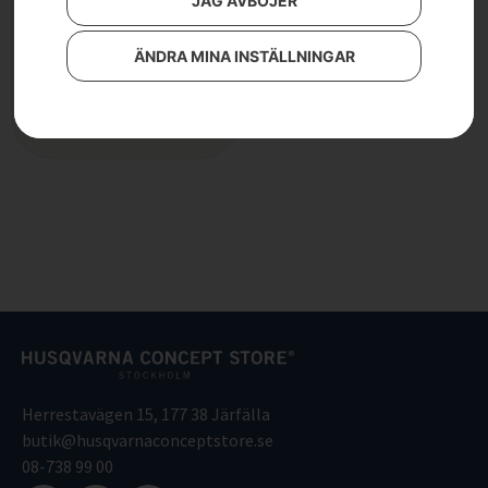
JAG AVBÖJER
HUSQVARNA PW 360
5 690
kr
ÄNDRA MINA INSTÄLLNINGAR
Läs mer
Herrestavägen 15, 177 38 Järfälla
butik@husqvarnaconceptstore.se
08-738 99 00