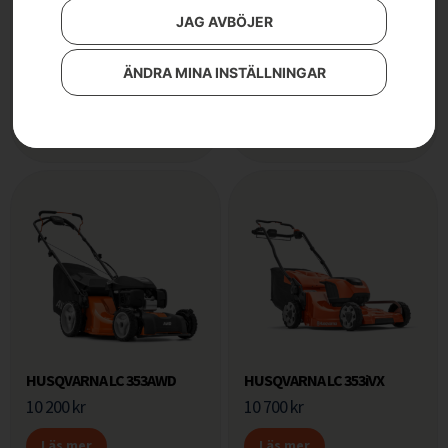
JAG AVBÖJER
HUSQVARNA KLIPPO LB
HUSQVARNA LB 553iV
453S
18 300
kr
13 500
kr
ÄNDRA MINA INSTÄLLNINGAR
Läs mer
Läs mer
HUSQVARNA LC 353AWD
HUSQVARNA LC 353iVX
10 200
kr
10 700
kr
Läs mer
Läs mer