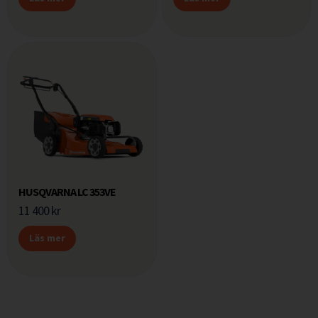
HUSQVARNA LC 353VE
11 400
kr
Läs mer