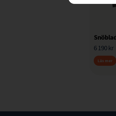
Snöblad
6 190
kr
Läs mer