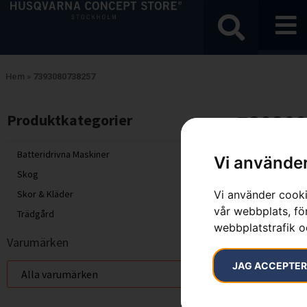
Hem
»
7393080738257
739308
Produktkategorier​
Endast ett sök
Batteridrivna Maskiner
Vi använder
Skog
Vi använder cooki
Skor & Kläder
vår webbplats, för
Trädgård
webbplatstrafik o
Varumärken
JAG ACCEPTE