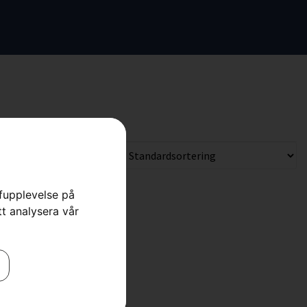
rfupplevelse på
tt analysera vår