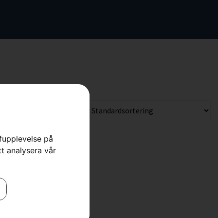
rfupplevelse på
tt analysera vår