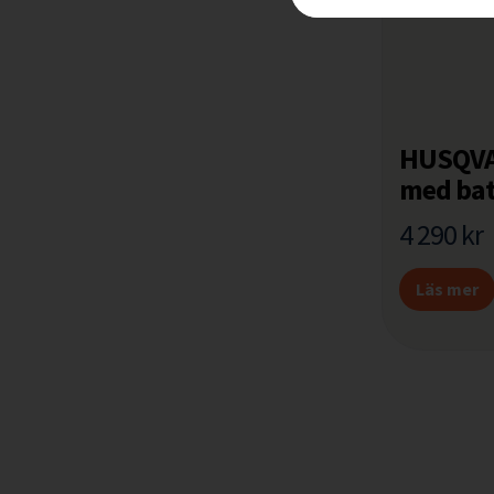
HUSQVA
med bat
4 290
kr
Läs mer