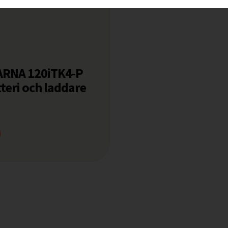
RNA 120iTK4-P
teri och laddare