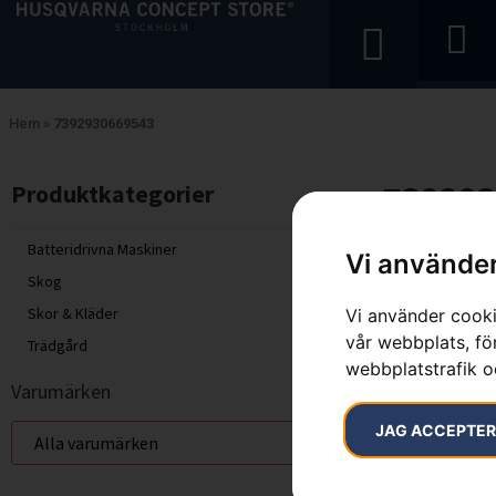
Hem
»
7392930669543
739293
Produktkategorier​
Endast ett sök
Batteridrivna Maskiner
Vi använder
Skog
Skor & Kläder
Vi använder cooki
vår webbplats, för
Trädgård
webbplatstrafik o
Varumärken
JAG ACCEPTE