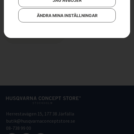
JAG AVBÖJER
Svärd .404″, X-Tough, 42″
2 790
kr
ÄNDRA MINA INSTÄLLNINGAR
Läs mer
Herrestavägen 15, 177 38 Järfälla
butik@husqvarnaconceptstore.se
08-738 99 00