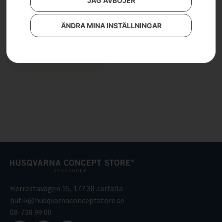
JAG AVBÖJER
HUSQVARNA WDC 220
2 490
kr
ÄNDRA MINA INSTÄLLNINGAR
Läs mer
Herrestavägen 15, 177 38 Järfälla
butik@husqvarnaconceptstore.se
08-738 99 00