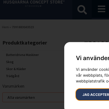
Hem
»
7391883043523
739188
Produktkategorier​
Endast ett sök
Batteridrivna Maskiner
Vi använder
Skog
Skor & Kläder
Vi använder cooki
vår webbplats, för
Trädgård
webbplatstrafik o
Varumärken
JAG ACCEPTE