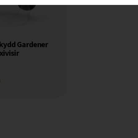
kydd Gardener
ivisir