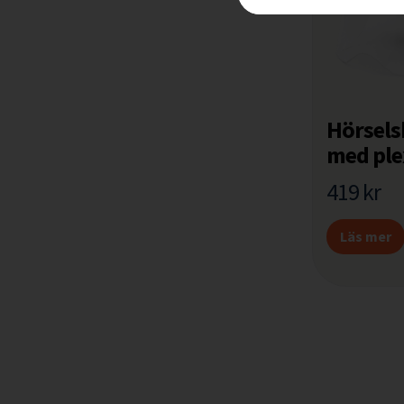
Hörsels
med plex
419
kr
Läs mer