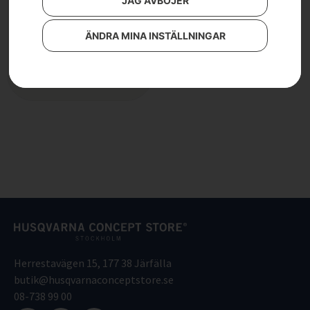
JAG AVBÖJER
Kit, släpskor och stålskrapa
2 590
kr
ÄNDRA MINA INSTÄLLNINGAR
Läs mer
Herrestavägen 15, 177 38 Järfälla
butik@husqvarnaconceptstore.se
08-738 99 00