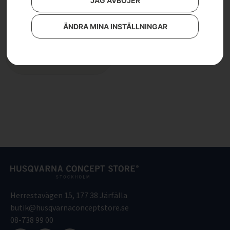
JAG AVBÖJER
HUSQVARNA 420EL
3 590
kr
ÄNDRA MINA INSTÄLLNINGAR
Läs mer
Herrestavägen 15, 177 38 Järfälla
butik@husqvarnaconceptstore.se
08-738 99 00