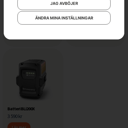
JAG AVBÖJER
Husqvarna Automower®
Batteri BLi200
430X NERA
3 290
kr
ÄNDRA MINA INSTÄLLNINGAR
43 900
kr
Läs mer
Läs mer
Batteri BLi200X
3 590
kr
Läs mer