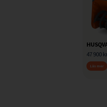
HUSQVA
47 900
k
Läs mer