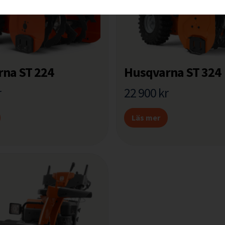
na ST 224
Husqvarna ST 324
r
22 900
kr
Läs mer