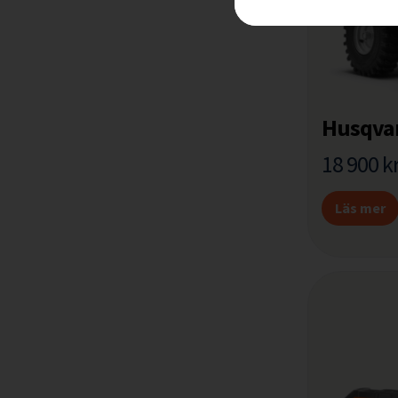
Husqvar
18 900
k
Läs mer