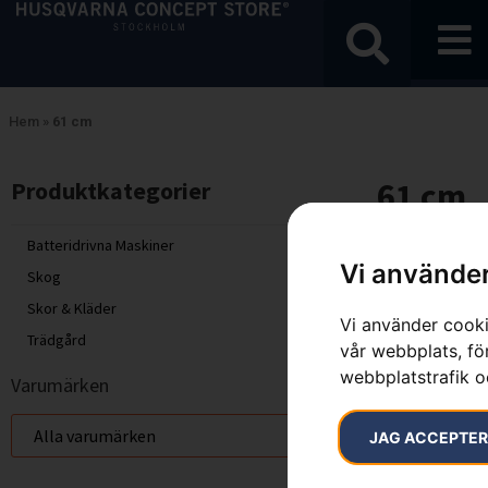
Hem
»
61 cm
61 cm
Produktkategorier​
Visar alla 4 res
Batteridrivna Maskiner
Vi använder
Skog
Skor & Kläder
Vi använder cooki
Trädgård
vår webbplats, för
webbplatstrafik o
Varumärken
JAG ACCEPTE