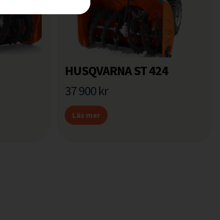
HUSQVARNA ST 424
37 900
kr
Läs mer